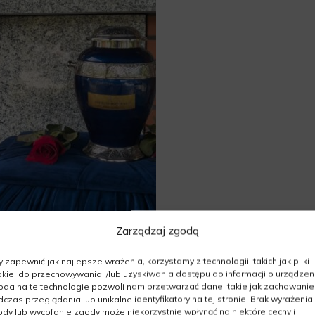
Zarządzaj zgodą
 zapewnić jak najlepsze wrażenia, korzystamy z technologii, takich jak pliki
kie, do przechowywania i/lub uzyskiwania dostępu do informacji o urządzeni
da na te technologie pozwoli nam przetwarzać dane, takie jak zachowanie
czas przeglądania lub unikalne identyfikatory na tej stronie. Brak wyrażenia
dy lub wycofanie zgody może niekorzystnie wpłynąć na niektóre cechy i