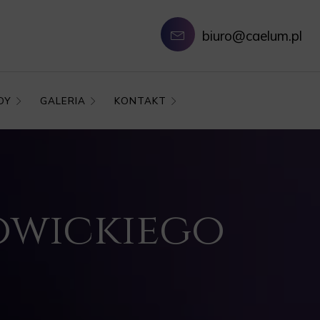
biuro@caelum.pl
DY
GALERIA
KONTAKT
Nowickiego