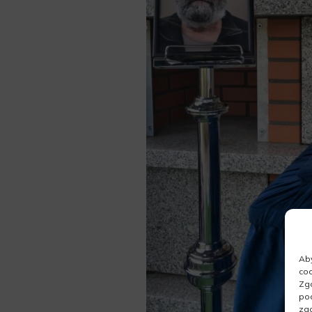
Aby
coo
Zgo
pod
zgo