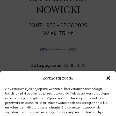
NOWICKI
23.07.1950 - 05.06.2026
Wiek: 75 lat
Data pogrzebu:
12.06.2026
Wyprowadzenie do grobu o godz.
10:00
Zarządzaj zgodą
Cmentarz:
Uroczystość pogrzebowa przy
Aby zapewnić jak najlepsze wrażenia, korzystamy z technologii,
grobie na cmentarzu komunalnym
takich jak pliki cookie, do przechowywania i/lub uzyskiwania dostępu
w Sulechowie.
do informacji o urządzeniu. Zgoda na te technologie pozwoli nam
przetwarzać dane, takie jak zachowanie podczas przeglądania lub
Kwiatowa 7, 66-100 Sulechów
unikalne identyfikatory na tej stronie. Brak wyrażenia zgody lub
wycofanie zgody może niekorzystnie wpłynąć na niektóre cechy i