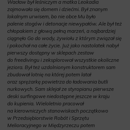
Wacław był leśniczym a matka Leokadia
zajmowała się domem i dziećmi. Był znanym
lokalnym urwisem, bo nie obce Mu było
palenie stogów i detonacje niewypałów. Ale był też
chłopakiem z głową pełną marzeń, a najbardziej
ciągnęło Go do wody, żywiołu z którym związał się
i pokochał na całe życie. Już jako nastolatek nabył
pierwszy dostępny w sklepach zestaw
do freedivingu i zeksplorował wszystkie okoliczne
jeziora. Był też uzdolnionym konstruktorem sam
zbudował lotnię na której potem latał
oraz sprężarkę powietrza do ładowania butli
nurkowych. Sam sklejał ze styropianu pierwsze
deski surfingowe niedostępne jeszcze w kraju
do kupienia. Wieloletnio pracował
na kierowniczych stanowiskach początkowo
w Przedsiębiorstwie Robót i Sprzętu
Melioracyjnego w Międzyrzeczu potem