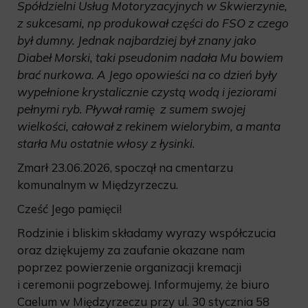
Spółdzielni Usług Motoryzacyjnych w Skwierzynie,
z sukcesami, np produkował części do FSO z czego
był dumny. Jednak najbardziej był znany jako
Diabeł Morski, taki pseudonim nadała Mu bowiem
brać nurkowa. A Jego opowieści na co dzień były
wypełnione krystalicznie czystą wodą i jeziorami
pełnymi ryb. Pływał ramię z sumem swojej
wielkości, całował z rekinem wielorybim, a manta
starła Mu ostatnie włosy z łysinki
.
Zmarł 23.06.2026, spoczął na cmentarzu
komunalnym w Międzyrzeczu.
Cześć Jego pamięci!
Rodzinie i bliskim składamy wyrazy współczucia
oraz dziękujemy za zaufanie okazane nam
poprzez powierzenie organizacji kremacji
i ceremonii pogrzebowej. Informujemy, że biuro
Caelum w Międzyrzeczu przy ul. 30 stycznia 58