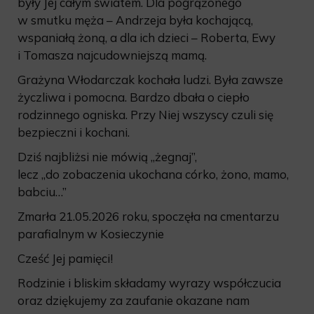
były Jej całym światem. Dla pogrążonego
w smutku męża – Andrzeja była kochającą,
wspaniałą żoną, a dla ich dzieci – Roberta, Ewy
i Tomasza najcudowniejszą mamą.
Grażyna Włodarczak kochała ludzi. Była zawsze
życzliwa i pomocna. Bardzo dbała o ciepło
rodzinnego ogniska. Przy Niej wszyscy czuli się
bezpieczni i kochani.
Dziś najbliżsi nie mówią „żegnaj”,
lecz „do zobaczenia ukochana córko, żono, mamo,
babciu…”
Zmarła 21.05.2026 roku, spoczęła na cmentarzu
parafialnym w Kosieczynie
Cześć Jej pamięci!
Rodzinie i bliskim składamy wyrazy współczucia
oraz dziękujemy za zaufanie okazane nam