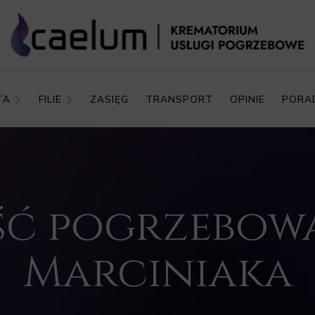
TA
FILIE
ZASIĘG
TRANSPORT
OPINIE
PORA
ć pogrzebowa 
Marciniaka