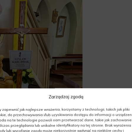
Zarządzaj zgodą
 zapewnić jak najlepsze wrażenia, korzystamy z technologii, takich jak pliki
kie, do przechowywania i/lub uzyskiwania dostępu do informacji o urządzeni
da na te technologie pozwoli nam przetwarzać dane, takie jak zachowanie
czas przeglądania lub unikalne identyfikatory na tej stronie. Brak wyrażenia
dy lub wycofanie zgody może niekorzystnie wpłynąć na niektóre cechy i