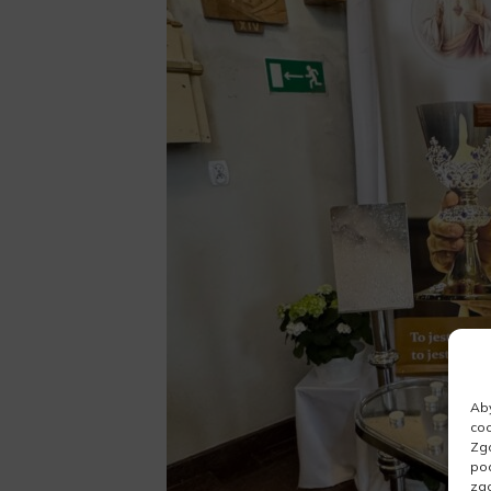
Aby
coo
Zgo
pod
zgo