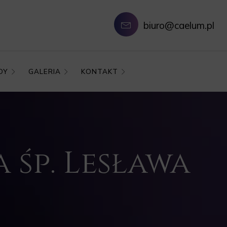
biuro@caelum.pl
DY
GALERIA
KONTAKT
śp. Lesława