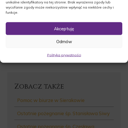
unikalne identyfikatory na tej stronie. Brak wyrażenia zgody lub
wycofanie zgody może niekorzystnie wpłynąć na niektóre cechy i
funkcje.
Akceptuję
Odmów
Polityka prywatności
Autor: Firma Caelum
Zobacz także
Pomoc w biurze w Sierakowie
Ostatnie pożegnanie śp. Stanisława Siwy
Ostatnie pożegnanie śp. Czesława