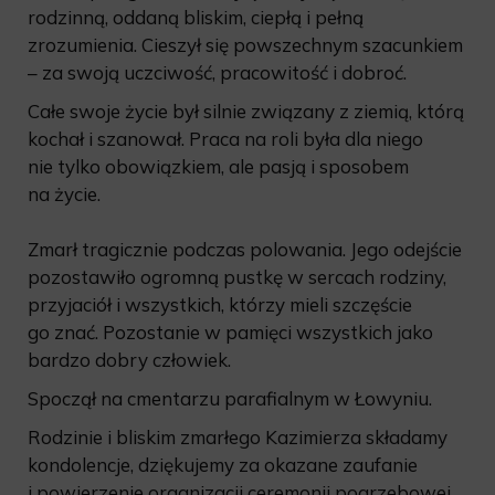
rodzinną, oddaną bliskim, ciepłą i pełną
zrozumienia. Cieszył się powszechnym szacunkiem
– za swoją uczciwość, pracowitość i dobroć.
Całe swoje życie był silnie związany z ziemią, którą
kochał i szanował. Praca na roli była dla niego
nie tylko obowiązkiem, ale pasją i sposobem
na życie.
Zmarł tragicznie podczas polowania. Jego odejście
pozostawiło ogromną pustkę w sercach rodziny,
przyjaciół i wszystkich, którzy mieli szczęście
go znać. Pozostanie w pamięci wszystkich jako
bardzo dobry człowiek.
Spoczął na cmentarzu parafialnym w Łowyniu.
Rodzinie i bliskim zmarłego Kazimierza składamy
kondolencje, dziękujemy za okazane zaufanie
i powierzenie organizacji ceremonii pogrzebowej