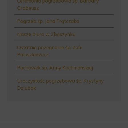
Ceremonia pogrzebowa śp. Barbary
Grabeusz
Pogrzeb śp. Jana Frątczaka
Nasze biuro w Zbąszynku
Ostatnie pożegnanie śp. Zofii
Paluszkiewicz
Pochówek śp. Anny Kochmańskiej
Uroczystość pogrzebowa śp. Krystyny
Dziubak