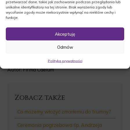
przetwarzać dane, takie jak zachowanie podczas przeglądania lub
unikalne identyfikatory na tej stronie. Brak wyrażenia zgody lub
wycofanie zgody może niekorzystnie wpłynąć na niektóre cechy i
funkcje.
Akceptuję
Odmów
Polityka prywatności
Autor: Firma Caelum
Zobacz także
Co możemy włożyć zmarłemu do trumny?
Ceremonia pogrzebowa śp. Andrzeja