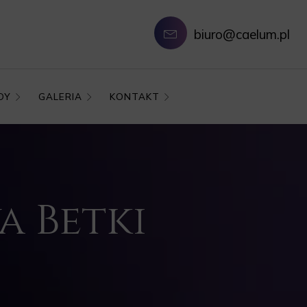
biuro@caelum.pl
DY
GALERIA
KONTAKT
a Betki