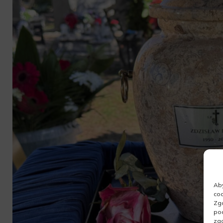
Aby
coo
Zgo
pod
zgo