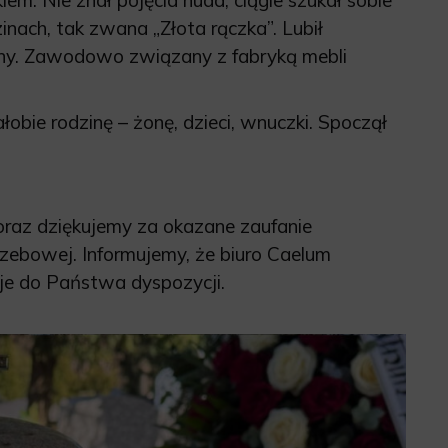
zinach, tak zwana „Złota rączka”. Lubił
zny. Zawodowo związany z fabryką mebli
bie rodzinę – żonę, dzieci, wnuczki. Spoczął
oraz dziękujemy za okazane zaufanie
grzebowej. Informujemy, że biuro Caelum
aje do Państwa dyspozycji.