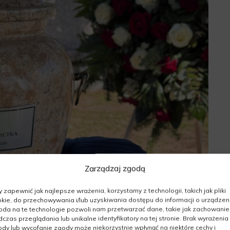
Zarządzaj zgodą
 zapewnić jak najlepsze wrażenia, korzystamy z technologii, takich jak pliki
kie, do przechowywania i/lub uzyskiwania dostępu do informacji o urządzeni
da na te technologie pozwoli nam przetwarzać dane, takie jak zachowanie
czas przeglądania lub unikalne identyfikatory na tej stronie. Brak wyrażenia
dy lub wycofanie zgody może niekorzystnie wpłynąć na niektóre cechy i