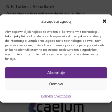
Ś. P. Tadeusz Szkudlarek
Różaniec w intencji zmarłego się w dniu
14.11.2015r. o godzinie 12:30 w kaplicy na
Zarządzaj zgodą
cmentarzu w Trzcielu. Msza Święta w intencji
Aby zapewnić jak najlepsze wrażenia, korzystamy z technologii,
zmarłego odbędzie się dnia 14.11.2015r. o
takich jak pliki cookie, do przechowywania i/lub uzyskiwania dostępu
godzinie 13:00 w Kaplicy na cmentarzu w Trzcielu,
do informacji o urządzeniu. Zgoda na te technologie pozwoli nam
po czym nastapi odprowadzenie zmarłego na
przetwarzać dane, takie jak zachowanie podczas przeglądania lub
unikalne identyfikatory na tej stronie. Brak wyrażenia zgody lub
miejsce wiecznego spoczynku.
wycofanie zgody może niekorzystnie wpłynąć na niektóre cechy i
O czym zawiadamia pogrążona w smutku
funkcje.
Rodzina.
Akceptuję
Odmów
Polityka prywatności