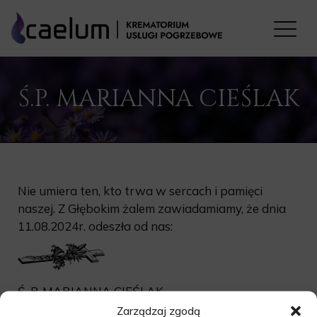
Ś.P. MARIANNA CIEŚLAK
Nie umiera ten, kto trwa w sercach i pamięci
naszej. Z Głębokim żalem zawiadamiamy, że dnia
11.08.2024r. odeszła od nas:
Ś. P. MARIANNA CIEŚLAK
Zarządzaj zgodą
Msza święta żałobna odprawiona zostanie dnia