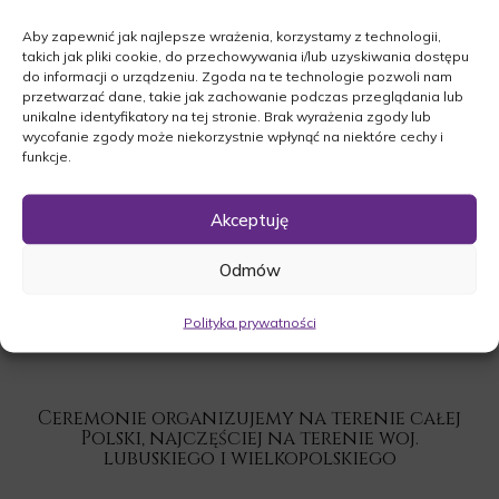
14.08.2024r. o godz. 14:00 w kościele św. Jana
Aby zapewnić jak najlepsze wrażenia, korzystamy z technologii,
Chrzciciela w Lubrzy. Uroczystość rozpocznie
takich jak pliki cookie, do przechowywania i/lub uzyskiwania dostępu
się po Mszy św. cmentarzu komunalnym w Lubrzy.
do informacji o urządzeniu. Zgoda na te technologie pozwoli nam
przetwarzać dane, takie jak zachowanie podczas przeglądania lub
unikalne identyfikatory na tej stronie. Brak wyrażenia zgody lub
wycofanie zgody może niekorzystnie wpłynąć na niektóre cechy i
funkcje.
Akceptuję
Odmów
Polityka prywatności
Ceremonie organizujemy na terenie całej
Polski, najczęściej na terenie woj.
lubuskiego i wielkopolskiego