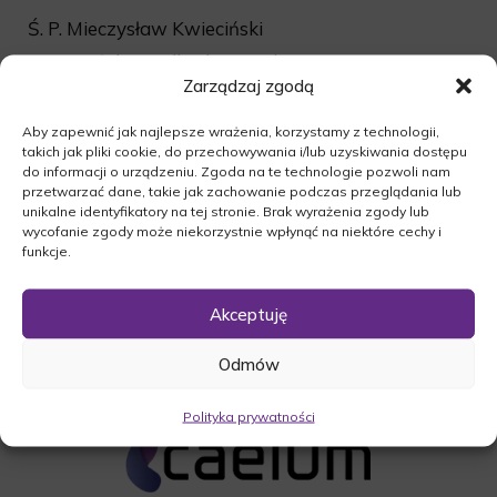
Ś. P. Mieczysław Kwieciński
Msza żałobna odbędzie się dnia 29.10.2015 r. o
Zarządzaj zgodą
godzinie 12:00 w Kościele p.w. Niepokalanego
Serca Maryi w Międzychiodzie.
Aby zapewnić jak najlepsze wrażenia, korzystamy z technologii,
Ceremonia pogrzebowa na cmentarzu
takich jak pliki cookie, do przechowywania i/lub uzyskiwania dostępu
komunalnym w Międzychodzie po mszy świętej o
do informacji o urządzeniu. Zgoda na te technologie pozwoli nam
przetwarzać dane, takie jak zachowanie podczas przeglądania lub
godzinie 13:00.
unikalne identyfikatory na tej stronie. Brak wyrażenia zgody lub
wycofanie zgody może niekorzystnie wpłynąć na niektóre cechy i
O czym zawiadamia pogrążona w smutku
funkcje.
Rodzina.
Akceptuję
Odmów
Polityka prywatności