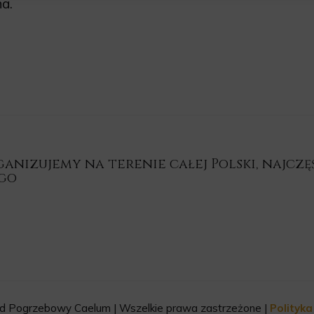
a.
nizujemy na terenie całej Polski, najczęśc
ego
d Pogrzebowy Caelum | Wszelkie prawa zastrzeżone |
Polityk