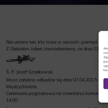
Nie umiera ten, kto trwa w sercach i pamięci nasz
Z Głębokim żalem zawiadamiamy, że dnia 03.04.2
Aby
coo
Zgo
pod
zgo
fun
Ś. P. Józef Szadkowski
Msza żałobna odbędzie się dnia 07.04.2017r. o go
Międzychodzie.
Ceremonia pogrzebowa na cmentarzu komunalnym
14:00.