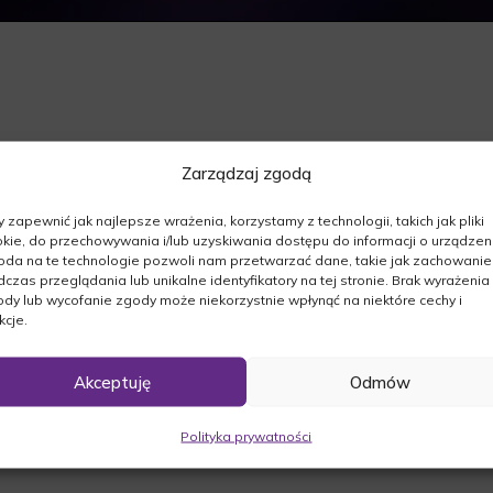
Zarządzaj zgodą
ej.
017r. odszedł od nas:
 zapewnić jak najlepsze wrażenia, korzystamy z technologii, takich jak pliki
kie, do przechowywania i/lub uzyskiwania dostępu do informacji o urządzeni
da na te technologie pozwoli nam przetwarzać dane, takie jak zachowanie
czas przeglądania lub unikalne identyfikatory na tej stronie. Brak wyrażenia
dy lub wycofanie zgody może niekorzystnie wpłynąć na niektóre cechy i
kcje.
dzinie 13:00 w kościele p.w. Jana Chrzciciela w
Akceptuję
Odmów
 w Międzychodzie po mszy świętej o godzinie
Polityka prywatności