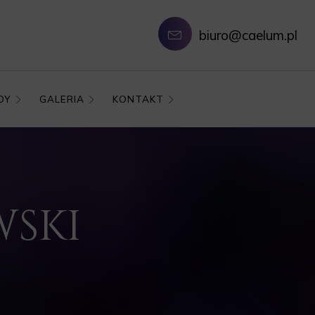
biuro@caelum.pl
DY
GALERIA
KONTAKT
WSKI