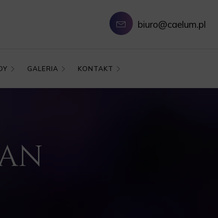
biuro@caelum.pl
DY
GALERIA
KONTAKT
ŻAN