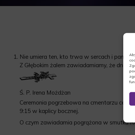
Aby
Nie umiera ten, kto trwa w sercach i pamięci
coo
Z Głębokim żalem zawiadamiamy, że dnia 12.
Zgo
pod
zgo
fun
Ś. P. Irena Możdżan
Ceremonia pogrzebowa na cmentarzu central
9:15 w kaplicy bocznej.
O czym zawiadamia pogrążona w smutku Ro