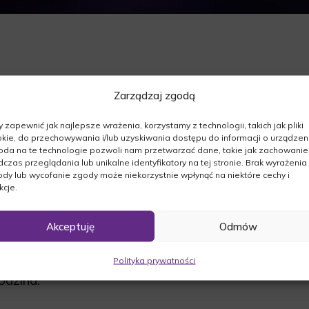
Zarządzaj zgodą
 zapewnić jak najlepsze wrażenia, korzystamy z technologii, takich jak pliki
 naszej.
kie, do przechowywania i/lub uzyskiwania dostępu do informacji o urządzeni
02.2017r. odeszła od nas:
da na te technologie pozwoli nam przetwarzać dane, takie jak zachowanie
czas przeglądania lub unikalne identyfikatory na tej stronie. Brak wyrażenia
dy lub wycofanie zgody może niekorzystnie wpłynąć na niektóre cechy i
kcje.
Akceptuję
Odmów
nym w Szczecinie dnia 17.02.2017 o godzinie
Polityka prywatności
dzina.