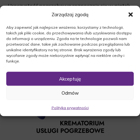
Uroczystość pogrzebowa rozpocznie się w piątek
10.02.2017r. o godz. 14:00 ceremonią w kaplicy na
Zarządzaj zgodą
cmentarzu komunalnym w Międzychodzie, po
Aby zapewnić jak najlepsze wrażenia, korzystamy z technologii,
której nastąpi odprowadzenie zmarłej na miejsce
takich jak pliki cookie, do przechowywania i/lub uzyskiwania dostępu
wiecznego spoczynku.
do informacji o urządzeniu. Zgoda na te technologie pozwoli nam
przetwarzać dane, takie jak zachowanie podczas przeglądania lub
O czym zawiadamia pogrążona w smutku
unikalne identyfikatory na tej stronie. Brak wyrażenia zgody lub
Rodzina.
wycofanie zgody może niekorzystnie wpłynąć na niektóre cechy i
funkcje.
Akceptuję
Odmów
Polityka prywatności