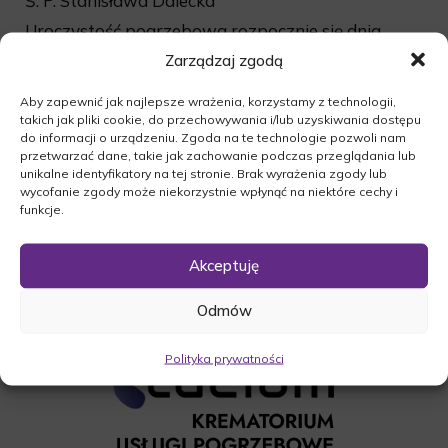
Ś. P. Stanisława Dalecka
Uroczystość pogrzebowa rozpocznie się dnia
[04.01.2017r. o godz. 13:00 wspólna modlitwą
Zarządzaj zgodą
różańcową w kościele w Przytocznej. Msza święta
Aby zapewnić jak najlepsze wrażenia, korzystamy z technologii,
odbędzie się o godz. 13:30, po czym nstąpi
takich jak pliki cookie, do przechowywania i/lub uzyskiwania dostępu
odprowadzenie zmarłej na miejsce wiecznego
do informacji o urządzeniu. Zgoda na te technologie pozwoli nam
spoczynku na stary cmentarz w Przytocznej.
przetwarzać dane, takie jak zachowanie podczas przeglądania lub
unikalne identyfikatory na tej stronie. Brak wyrażenia zgody lub
O czym zawiadamia pogrążona w smutku
wycofanie zgody może niekorzystnie wpłynąć na niektóre cechy i
Rodzina.
funkcje.
Akceptuję
Odmów
Polityka prywatności