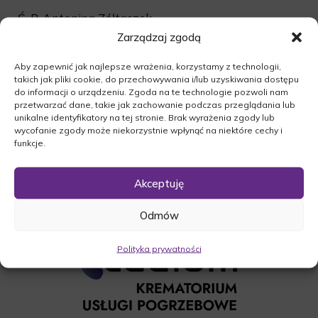
Ś. P. Antonina Zółtaszek
Zarządzaj zgodą
Msza żałobna odbędzie się dnia 30.12.2016r. o
godzinie 10:00 w kościele w Bukowcu.
Aby zapewnić jak najlepsze wrażenia, korzystamy z technologii,
Ceremonia pogrzebowa na cmentarzu
takich jak pliki cookie, do przechowywania i/lub uzyskiwania dostępu
komunalnym w Bukowcu po mszy świętej.
do informacji o urządzeniu. Zgoda na te technologie pozwoli nam
przetwarzać dane, takie jak zachowanie podczas przeglądania lub
O czym zawiadamia pogrążona w smutku
unikalne identyfikatory na tej stronie. Brak wyrażenia zgody lub
wycofanie zgody może niekorzystnie wpłynąć na niektóre cechy i
Rodzina.
funkcje.
Akceptuję
Odmów
Polityka prywatności