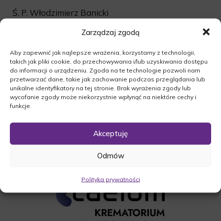
Ś. P. Włodzimierz Banicki
Msza żałobna odbędzie się dnia 30.12.2016r. o
Zarządzaj zgodą
godzinie13:00 w kaplicy cmentarnej w
Skwierzynie.
Aby zapewnić jak najlepsze wrażenia, korzystamy z technologii,
takich jak pliki cookie, do przechowywania i/lub uzyskiwania dostępu
Ceremonia pogrzebowa na cmentarzu w Lipkach
do informacji o urządzeniu. Zgoda na te technologie pozwoli nam
Wielkich po mszy świętej.
przetwarzać dane, takie jak zachowanie podczas przeglądania lub
unikalne identyfikatory na tej stronie. Brak wyrażenia zgody lub
O czym zawiadamia pogrążona w smutku
wycofanie zgody może niekorzystnie wpłynąć na niektóre cechy i
Rodzina.
funkcje.
Akceptuję
Odmów
Polityka prywatności