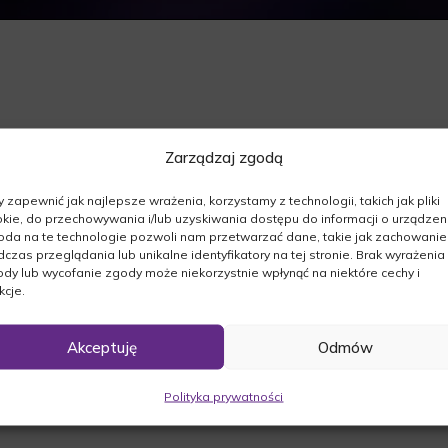
Zarządzaj zgodą
ej.
016r. odszedł od nas:
 zapewnić jak najlepsze wrażenia, korzystamy z technologii, takich jak pliki
kie, do przechowywania i/lub uzyskiwania dostępu do informacji o urządzeni
da na te technologie pozwoli nam przetwarzać dane, takie jak zachowanie
czas przeglądania lub unikalne identyfikatory na tej stronie. Brak wyrażenia
dy lub wycofanie zgody może niekorzystnie wpłynąć na niektóre cechy i
kcje.
dzinie 13:00 w kościele św. Jana Chrzciciela w
Akceptuję
Odmów
 w Międzychodzie po mszy świętej o godzinie
Polityka prywatności