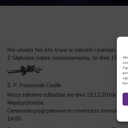
Nie umiera ten, kto trwa w sercach i pamięci nasz
Z Głębokim żalem zawiadamiamy, że dnia 15.12.2
Aby
coo
Zgo
pod
zgo
fun
Ś. P. Franciszek Cieślik
Msza żałobna odbędzie się dnia 19.12.2016r. o go
Międzychodzie.
Ceremonia pogrzebowa na cmentarzu komunalnym
14:00.