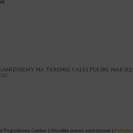
a.
nizujemy na terenie całej Polski, najczęśc
ego
d Pogrzebowy Caelum | Wszelkie prawa zastrzeżone |
Polityk