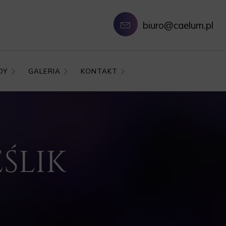
biuro@caelum.pl
DY
GALERIA
KONTAKT
EŚLIK