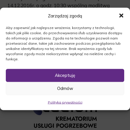
14.12.2016r. o godz. 10:30 wspólną modlitwą
różańcową w kościele św. Wojciecha w
Zarządzaj zgodą
Międzyrzeczu. Następnie odbędzie się msza
święta o godz. 11:00. Ceremonia pogrzebowa na
Aby zapewnić jak najlepsze wrażenia, korzystamy z technologii,
takich jak pliki cookie, do przechowywania i/lub uzyskiwania dostępu
cmentarzu w Międzyrzeczu odbędzie się o godz.
do informacji o urządzeniu. Zgoda na te technologie pozwoli nam
12:00.
przetwarzać dane, takie jak zachowanie podczas przeglądania lub
O czym zawiadamia pogrążona w smutku
unikalne identyfikatory na tej stronie. Brak wyrażenia zgody lub
wycofanie zgody może niekorzystnie wpłynąć na niektóre cechy i
Rodzina.
funkcje.
Akceptuję
Odmów
Polityka prywatności