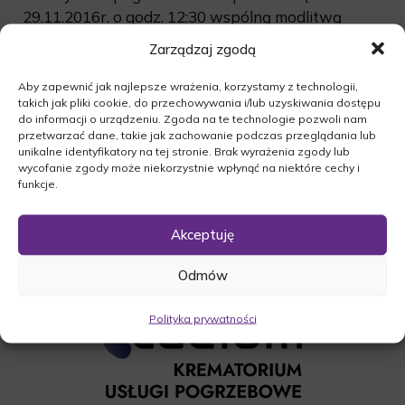
29.11.2016r. o godz. 12:30 wspólną modlitwą
różańcową w kościele św. Wojciecha w
Zarządzaj zgodą
Międzyrzeczu. Następnie odbędzie się msza
święta o godz. 13:00, po której nastąpi
Aby zapewnić jak najlepsze wrażenia, korzystamy z technologii,
takich jak pliki cookie, do przechowywania i/lub uzyskiwania dostępu
odprowadzenie zmarłego na cmentarz komunalny
do informacji o urządzeniu. Zgoda na te technologie pozwoli nam
w Międzyrzeczu o godz. 14:00.
przetwarzać dane, takie jak zachowanie podczas przeglądania lub
O czym zawiadamia pogrążona w smutku
unikalne identyfikatory na tej stronie. Brak wyrażenia zgody lub
wycofanie zgody może niekorzystnie wpłynąć na niektóre cechy i
Rodzina.
funkcje.
Akceptuję
Odmów
Polityka prywatności