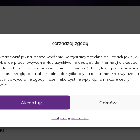
Zarządzaj zgodą
szej. Z Głębokim żalem zawiadamiamy, że dnia
 zapewnić jak najlepsze wrażenia, korzystamy z technologii, takich jak pliki
kie, do przechowywania i/lub uzyskiwania dostępu do informacji o urządzeni
da na te technologie pozwoli nam przetwarzać dane, takie jak zachowanie
czas przeglądania lub unikalne identyfikatory na tej stronie. Brak wyrażenia
dy lub wycofanie zgody może niekorzystnie wpłynąć na niektóre cechy i
kcje.
Akceptuję
Odmów
11.2016r. o godz. 10:30 wspólną modlitwą
zyrzeczu. Następnie odbędzie się msza święta
Polityka prywatności
rzu w Międzyrzeczu o godz. 12:00.
a.