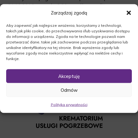
21.10.2016r. o godz. 8:30 wspólną modlitwą
Zarządzaj zgodą
różańcową w kościele w Kaławie. Następnie
odbędzie się msza święta o godz. 9:00, po której
Aby zapewnić jak najlepsze wrażenia, korzystamy z technologii,
nastąpi odprowadzenie zmarłej na miejsce
takich jak pliki cookie, do przechowywania i/lub uzyskiwania dostępu
wiecznego spoczynku.
do informacji o urządzeniu. Zgoda na te technologie pozwoli nam
przetwarzać dane, takie jak zachowanie podczas przeglądania lub
O czym zawiadamia pogrążona w smutku
unikalne identyfikatory na tej stronie. Brak wyrażenia zgody lub
Rodzina.
wycofanie zgody może niekorzystnie wpłynąć na niektóre cechy i
funkcje.
Akceptuję
Odmów
Polityka prywatności