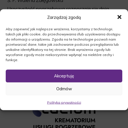
Ś. P. Waleria Żałęgowska
Uroczystość pogrzebowa rozpocznie się dnia
22.10.2016r. o godz. 11:30 wspólną modlitwą
Zarządzaj zgodą
różańcową w kościele św. Wojciecha w Trzcielu.
Aby zapewnić jak najlepsze wrażenia, korzystamy z technologii,
Następnie odbędzie się msza święta o godz. 12:00,
takich jak pliki cookie, do przechowywania i/lub uzyskiwania dostępu
po której nastąpi odprowadzenie zmarłej na
do informacji o urządzeniu. Zgoda na te technologie pozwoli nam
cmentarz parafialny w Trzcielu.
przetwarzać dane, takie jak zachowanie podczas przeglądania lub
unikalne identyfikatory na tej stronie. Brak wyrażenia zgody lub
O czym zawiadamia pogrążona w smutku
wycofanie zgody może niekorzystnie wpłynąć na niektóre cechy i
Rodzina.
funkcje.
Akceptuję
Odmów
Polityka prywatności