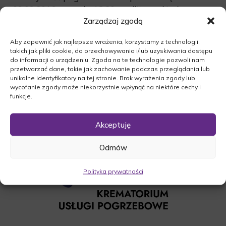
09.09.2016r. o godz. 13:30 modlitwą różańcową w
Zarządzaj zgodą
Kościele w Starym Dworku. O godzinie 14:00
odbędzie się Msza żałobna, po której nastąpi
Aby zapewnić jak najlepsze wrażenia, korzystamy z technologii,
odprowadzenie zmarłego na miejsce wiecznego
takich jak pliki cookie, do przechowywania i/lub uzyskiwania dostępu
spoczynku.
do informacji o urządzeniu. Zgoda na te technologie pozwoli nam
przetwarzać dane, takie jak zachowanie podczas przeglądania lub
O czym zawiadamia pogrążona w smutku
unikalne identyfikatory na tej stronie. Brak wyrażenia zgody lub
Rodzina.
wycofanie zgody może niekorzystnie wpłynąć na niektóre cechy i
funkcje.
Akceptuję
Odmów
Polityka prywatności