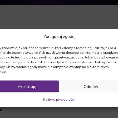
Zarządzaj zgodą
szej. Z Głębokim żalem zawiadamiamy, że dnia
 zapewnić jak najlepsze wrażenia, korzystamy z technologii, takich jak pliki
kie, do przechowywania i/lub uzyskiwania dostępu do informacji o urządzeni
da na te technologie pozwoli nam przetwarzać dane, takie jak zachowanie
czas przeglądania lub unikalne identyfikatory na tej stronie. Brak wyrażenia
dy lub wycofanie zgody może niekorzystnie wpłynąć na niektóre cechy i
kcje.
Akceptuję
Odmów
08.2016r. o godz. 13:30 wspólną modlitwą
będzie się msza święta o godz. 14:00, po
Polityka prywatności
tarz w Rogozińcu.
a.