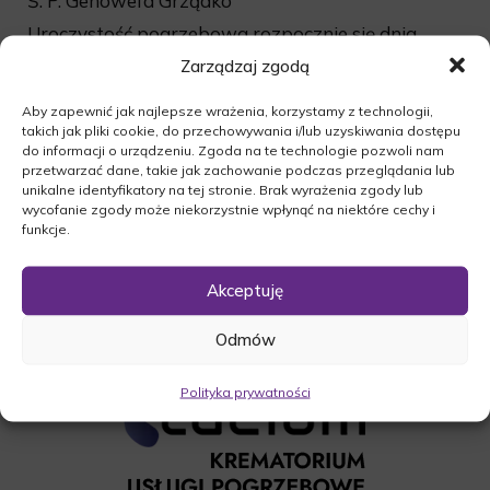
Ś. P. Genowefa Grządko
Uroczystość pogrzebowa rozpocznie się dnia
12.08.2016r. o godz. 13:30 wspólną modlitwą
Zarządzaj zgodą
różańcową w kościele p.w. Chrystusa Króla w
Aby zapewnić jak najlepsze wrażenia, korzystamy z technologii,
Templewie. Następnie odbędzie się msza święta o
takich jak pliki cookie, do przechowywania i/lub uzyskiwania dostępu
godz. 14:00, po której nastąpi odprowadzenie
do informacji o urządzeniu. Zgoda na te technologie pozwoli nam
zmarłej na cmentarz w Templewie.
przetwarzać dane, takie jak zachowanie podczas przeglądania lub
unikalne identyfikatory na tej stronie. Brak wyrażenia zgody lub
O czym zawiadamia pogrążona w smutku
wycofanie zgody może niekorzystnie wpłynąć na niektóre cechy i
Rodzina.
funkcje.
Akceptuję
Odmów
Polityka prywatności