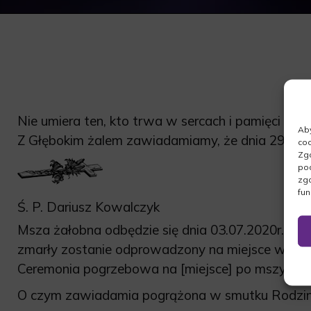
Nie umiera ten, kto trwa w sercach i pamięci nasz
Aby
Z Głębokim żalem zawiadamiamy, że dnia 29.06.2
coo
Zgo
pod
zgo
fun
Ś. P. Dariusz Kowalczyk
Msza żałobna odbędzie się dnia 03.07.2020r. o g
zmarły zostanie odprowadzony na miejsce wiecz
Ceremonia pogrzebowa na [miejsce] po mszy święt
O czym zawiadamia pogrążona w smutku Rodzin