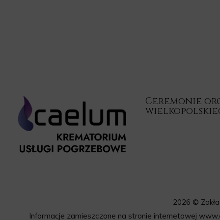
Ceremonie orga
wielkopolski
2026 © Zakła
Informacje zamieszczone na stronie internetowej www.c