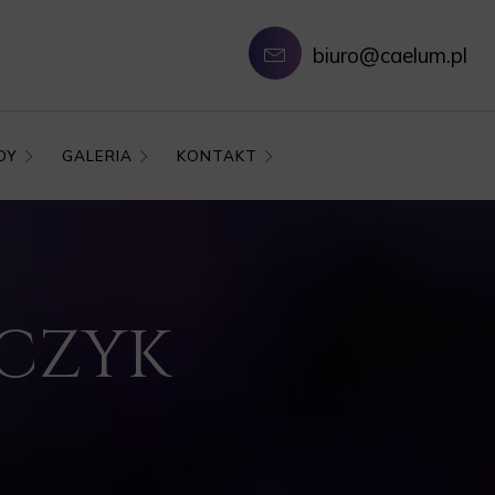
biuro@caelum.pl
DY
GALERIA
KONTAKT
LCZYK