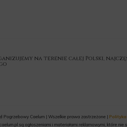
nizujemy na terenie całej Polski, najczęśc
ego
d Pogrzebowy Caelum | Wszelkie prawa zastrzeżone |
Polityk
aelum.pl są ogłoszeniami i materiałami reklamowymi, które nie s