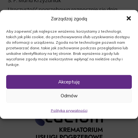
Ś. P. Maria Krzyżaniak
Uroczystość pogrzebowa rozpocznie się dnia
10.08.2016. o godz. 12:00 mszą żałobną w kościele
Zarządzaj zgodą
p.w. Najświętszej Maryi Panny Niepokalanie
Aby zapewnić jak najlepsze wrażenia, korzystamy z technologii,
Poczętej w Sierakowie. Ceremonia pogrzebowa
takich jak pliki cookie, do przechowywania i/lub uzyskiwania dostępu
odbędzie się na cmentarzu parafialnym w
do informacji o urządzeniu. Zgoda na te technologie pozwoli nam
Sierakowie po mszy świętej.
przetwarzać dane, takie jak zachowanie podczas przeglądania lub
unikalne identyfikatory na tej stronie. Brak wyrażenia zgody lub
O czym zawiadamia pogrążona w smutku
wycofanie zgody może niekorzystnie wpłynąć na niektóre cechy i
Rodzina.
funkcje.
Akceptuję
Odmów
Polityka prywatności