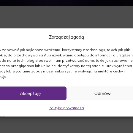
Zarządzaj zgodą
 zapewnić jak najlepsze wrażenia, korzystamy z technologii, takich jak pliki
szej. Z Głębokim żalem zawiadamiamy, że dnia
kie, do przechowywania i/lub uzyskiwania dostępu do informacji o urządzeni
da na te technologie pozwoli nam przetwarzać dane, takie jak zachowanie
czas przeglądania lub unikalne identyfikatory na tej stronie. Brak wyrażenia
dy lub wycofanie zgody może niekorzystnie wpłynąć na niektóre cechy i
kcje.
Akceptuję
Odmów
o godz. 13:30 w kościele w Kęszycy Leśnej.
 w Międzyrzeczu o godz. 15:00.
Polityka prywatności
a.