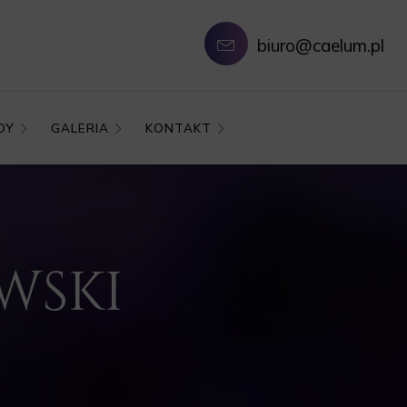
biuro@caelum.pl
DY
GALERIA
KONTAKT
WSKI