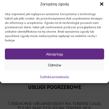
Zarządzaj zgodą
o godz.13:00 w kościele Wniebowzięcia NMP w
Trzebiechowie , po niej odbędzie się uroczystość
Aby zapewnić jak najlepsze wrażenia, korzystamy z technologii,
pogrzebowa na cmentarzu parafialnym w Klenicy.
takich jak pliki cookie, do przechowywania i/lub uzyskiwania dostępu
O czym zawiadamia pogrążona w smutku
do informacji o urządzeniu. Zgoda na te technologie pozwoli nam
przetwarzać dane, takie jak zachowanie podczas przeglądania lub
Rodzina.
unikalne identyfikatory na tej stronie. Brak wyrażenia zgody lub
wycofanie zgody może niekorzystnie wpłynąć na niektóre cechy i
funkcje.
Akceptuję
Odmów
Polityka prywatności
Ceremonie organizujemy na terenie całej
Polski, najczęściej na terenie woj.