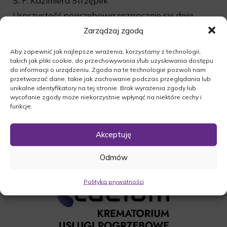
Ś. P. Kazimiera Strzępek
Uroczystość pogrzebowa rozpocznie się dnia
11.06.2016r. o godz. 11:30 wspólną modlitwą
Zarządzaj zgodą
różańcową w kościele w Brójcach. Następnie
Aby zapewnić jak najlepsze wrażenia, korzystamy z technologii,
odbędzie się msza święta o godz. 12:00, po której
takich jak pliki cookie, do przechowywania i/lub uzyskiwania dostępu
nastąpi odprowadzenie zmarłej na cmentarzu
do informacji o urządzeniu. Zgoda na te technologie pozwoli nam
komunalny w Brójcach.
przetwarzać dane, takie jak zachowanie podczas przeglądania lub
unikalne identyfikatory na tej stronie. Brak wyrażenia zgody lub
O czym zawiadamia pogrążona w smutku
wycofanie zgody może niekorzystnie wpłynąć na niektóre cechy i
Rodzina.
funkcje.
Akceptuję
Odmów
Polityka prywatności