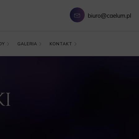
biuro@caelum.pl
DY
GALERIA
KONTAKT
KI