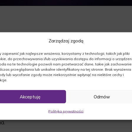
Zarządzaj zgodą
szej.Z Głębokim żalem zawiadamiamy, że dnia
 zapewnić jak najlepsze wrażenia, korzystamy z technologii, takich jak pliki
kie, do przechowywania i/lub uzyskiwania dostępu do informacji o urządzeni
da na te technologie pozwoli nam przetwarzać dane, takie jak zachowanie
czas przeglądania lub unikalne identyfikatory na tej stronie. Brak wyrażenia
dy lub wycofanie zgody może niekorzystnie wpłynąć na niektóre cechy i
kcje.
Akceptuję
Odmów
06.2016r. o godz. 9:30 wspólną modlitwą
ie odbędzie się msza święta o godz. 10:00,
Polityka prywatności
mentarz w Starym Dworze.
a.