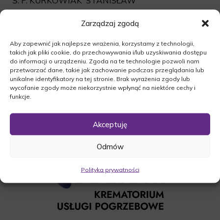
Ś. P. KURKOWIAK STANISŁAW
Msza św.żałobna odbędzie się dnia 13.12.2019 r.o
Zarządzaj zgodą
godz.13:00w kościele pw.Narodzenia Najświętszej
Maryi Panny w Wilkowie.Uroczystość
Aby zapewnić jak najlepsze wrażenia, korzystamy z technologii,
pogrzebowa rozpocznie się o godz.14:00 na
takich jak pliki cookie, do przechowywania i/lub uzyskiwania dostępu
do informacji o urządzeniu. Zgoda na te technologie pozwoli nam
cmentarzu komunalnym w Świebodzinie.
przetwarzać dane, takie jak zachowanie podczas przeglądania lub
O czym zawiadamia pogrążona w smutku
unikalne identyfikatory na tej stronie. Brak wyrażenia zgody lub
Rodzina.
wycofanie zgody może niekorzystnie wpłynąć na niektóre cechy i
funkcje.
Akceptuję
Odmów
Polityka prywatności