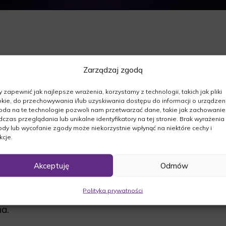
Zarządzaj zgodą
szej.Z Głębokim żalem zawiadamiamy, że dnia
 zapewnić jak najlepsze wrażenia, korzystamy z technologii, takich jak pliki
kie, do przechowywania i/lub uzyskiwania dostępu do informacji o urządzeni
da na te technologie pozwoli nam przetwarzać dane, takie jak zachowanie
czas przeglądania lub unikalne identyfikatory na tej stronie. Brak wyrażenia
dy lub wycofanie zgody może niekorzystnie wpłynąć na niektóre cechy i
kcje.
Akceptuję
Odmów
 o godz.9:00 w kościele pw.św.Michała
wa rozpocznie się o godz.11:00 na cmentarzu
Polityka prywatności
a.