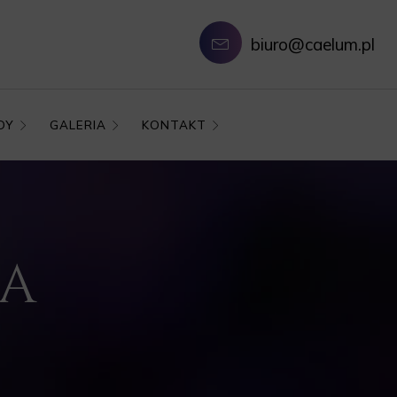
biuro@caelum.pl
DY
GALERIA
KONTAKT
NA