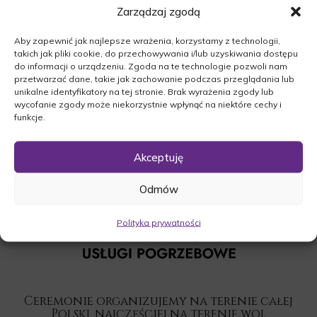
Zarządzaj zgodą
godz.14:00 w kaplicy cmentarnej w Skwierzynie,
po czym zmarła zostanie odprowadzona na
Aby zapewnić jak najlepsze wrażenia, korzystamy z technologii,
miejsce wiecznego spoczynku.
takich jak pliki cookie, do przechowywania i/lub uzyskiwania dostępu
O czym zawiadamia pogrążona w smutku
do informacji o urządzeniu. Zgoda na te technologie pozwoli nam
przetwarzać dane, takie jak zachowanie podczas przeglądania lub
Rodzina.
unikalne identyfikatory na tej stronie. Brak wyrażenia zgody lub
wycofanie zgody może niekorzystnie wpłynąć na niektóre cechy i
funkcje.
Akceptuję
Odmów
Polityka prywatności
Ceremonie organizujemy na terenie całej
Polski, najczęściej na terenie woj.