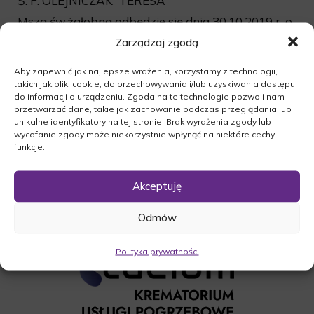
Ś. P. OLEJNICZAK TERESA
Msza św.żałobna odbędzie się dnia 30.10.2019 r. o
godz.15:00 w kościele Marii Magdaleny w
Zarządzaj zgodą
Pszczewie.Przed mszą św.o godz.14:30 zostanie
Aby zapewnić jak najlepsze wrażenia, korzystamy z technologii,
odprawiona modlitwa różańcowa.Uroczystość
takich jak pliki cookie, do przechowywania i/lub uzyskiwania dostępu
pogrzebowa rozpocznie się po mszy św.na
do informacji o urządzeniu. Zgoda na te technologie pozwoli nam
cmentarzu parafialnym w Pszczewie.
przetwarzać dane, takie jak zachowanie podczas przeglądania lub
unikalne identyfikatory na tej stronie. Brak wyrażenia zgody lub
O czym zawiadamia pogrążona w smutku
wycofanie zgody może niekorzystnie wpłynąć na niektóre cechy i
Rodzina.
funkcje.
Akceptuję
Odmów
Polityka prywatności