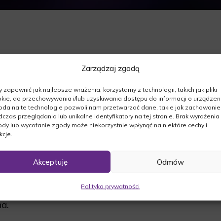
Zarządzaj zgodą
szej.Z Głębokim żalem zawiadamiamy, że dnia
 zapewnić jak najlepsze wrażenia, korzystamy z technologii, takich jak pliki
kie, do przechowywania i/lub uzyskiwania dostępu do informacji o urządzeni
da na te technologie pozwoli nam przetwarzać dane, takie jak zachowanie
czas przeglądania lub unikalne identyfikatory na tej stronie. Brak wyrażenia
dy lub wycofanie zgody może niekorzystnie wpłynąć na niektóre cechy i
kcje.
Akceptuję
Odmów
05.2016r. o godz. 12:30 wspólną modlitwą
lu Suchym. Następnie odbędzie się msza
Polityka prywatności
adzenie zmarłego na cmentarz komunalny.
a.