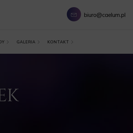
biuro@caelum.pl
DY
GALERIA
KONTAKT
DEK