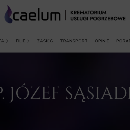
TA
FILIE
ZASIĘG
TRANSPORT
OPINIE
PORA
P. JÓZEF SĄSIA