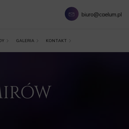
biuro@caelum.pl
DY
GALERIA
KONTAKT
ŹMIRÓW