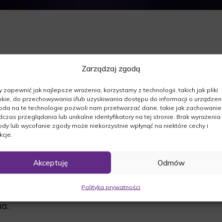
Zarządzaj zgodą
szej.Z Głębokim żalem zawiadamiamy, że dnia
 zapewnić jak najlepsze wrażenia, korzystamy z technologii, takich jak pliki
kie, do przechowywania i/lub uzyskiwania dostępu do informacji o urządzeni
da na te technologie pozwoli nam przetwarzać dane, takie jak zachowanie
czas przeglądania lub unikalne identyfikatory na tej stronie. Brak wyrażenia
dy lub wycofanie zgody może niekorzystnie wpłynąć na niektóre cechy i
kcje.
Akceptuję
Odmów
05.2016r. o godz. 13:00 wspólną modlitwą
Następnie odbędzie się msza święta o godz.
Polityka prywatności
o ne miejsce wiecznego spoczynku.
a.