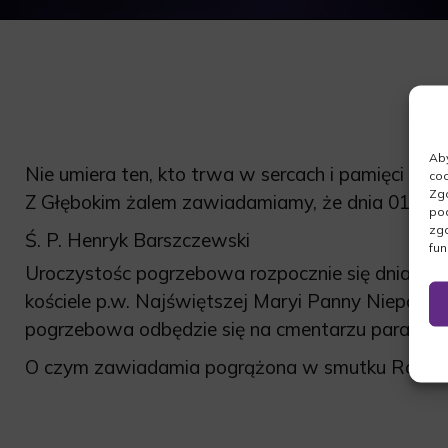
Aby
Nie umiera ten, kto trwa w sercach i pamięci nasz
coo
Zgo
Z Głębokim żalem zawiadamiamy, że dnia 01.05.2
pod
zgo
Ś. P. Henryk Barszczewski
fun
Uroczystośc pogrzebowa rozpocznie się dnia 06.
kościele p.w. Najświętszej Maryi Panny Niepokal
pogrzebowa odbędzie się na cmentarzu parafialn
O czym zawiadamia pogrążona w smutku Rodzin