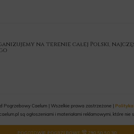
nizujemy na terenie całej Polski, najczęśc
ego
d Pogrzebowy Caelum | Wszelkie prawa zastrzeżone |
Polityk
aelum.pl są ogłoszeniami i materiałami reklamowymi, które nie s
POGOTOWIE POGRZEBOWE
790 50 50 30