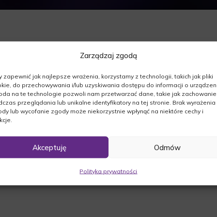
Zarządzaj zgodą
 zapewnić jak najlepsze wrażenia, korzystamy z technologii, takich jak pliki
ej.
kie, do przechowywania i/lub uzyskiwania dostępu do informacji o urządzeni
da na te technologie pozwoli nam przetwarzać dane, takie jak zachowanie
016r. odszedł od nas
czas przeglądania lub unikalne identyfikatory na tej stronie. Brak wyrażenia
dy lub wycofanie zgody może niekorzystnie wpłynąć na niektóre cechy i
kcje.
05.2016r. o godz. 11:00 mszą żałobną w
nie Poczętej w Sierakowie. Ceremonia
Akceptuję
Odmów
ym w Sierakowie po mszy świętej.
Polityka prywatności
a.