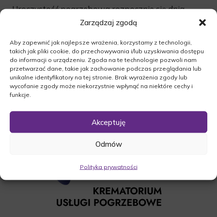
Uroczystość pogrzebowa rozpocznie się dnia
14.04.2016r. o godz. 11:30 mszą żałobną w Kaplicy
Zarządzaj zgodą
na cmentarzu komunalnym w Skwierzynie. Po
Aby zapewnić jak najlepsze wrażenia, korzystamy z technologii,
czym nastapi odprowadzenie zmarłego na miejsce
takich jak pliki cookie, do przechowywania i/lub uzyskiwania dostępu
wiecznego spoczynku.
do informacji o urządzeniu. Zgoda na te technologie pozwoli nam
przetwarzać dane, takie jak zachowanie podczas przeglądania lub
O czym zawiadamia pogrążona w smutku
unikalne identyfikatory na tej stronie. Brak wyrażenia zgody lub
Rodzina.
wycofanie zgody może niekorzystnie wpłynąć na niektóre cechy i
funkcje.
Akceptuję
Odmów
Polityka prywatności