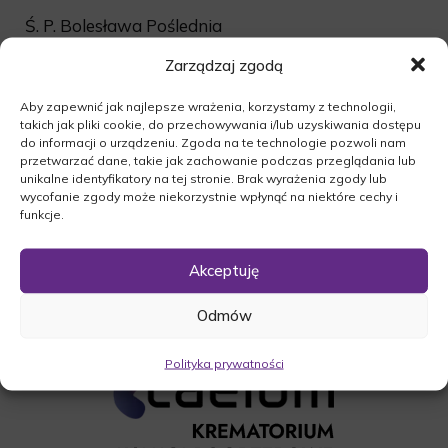
Ś. P. Bolesława Poślednia
Uroczystość pogrzebowa rozpocznie się dnia
Zarządzaj zgodą
06.04.2016r. o godz. 13:00 w Kościele w
Przytocznej. Po czym nastapi odprowadzenie
Aby zapewnić jak najlepsze wrażenia, korzystamy z technologii,
takich jak pliki cookie, do przechowywania i/lub uzyskiwania dostępu
zmarłej na miejsce wiecznego spoczynku na
do informacji o urządzeniu. Zgoda na te technologie pozwoli nam
cmentarz komunalny ( nowy) w Przytocznej.
przetwarzać dane, takie jak zachowanie podczas przeglądania lub
unikalne identyfikatory na tej stronie. Brak wyrażenia zgody lub
O czym zawiadamia pogrążona w smutku
wycofanie zgody może niekorzystnie wpłynąć na niektóre cechy i
Rodzina.
funkcje.
Akceptuję
Odmów
Polityka prywatności