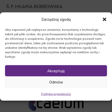
Ś. P. HILARIA BOBROWSKA
Uroczystość pogrzebowa rozpocznie się dnia
Zarządzaj zgodą
24.03.2016r o godz.13:30 modlitwą różańcową w
Kościele p.w. Św. Marii Magdaleny w Pszczewie.
Aby zapewnić jak najlepsze wrażenia, korzystamy z technologii,
Następnie odbędzie się Msza Święta o godz.14:00,
takich jak pliki cookie, do przechowywania i/lub uzyskiwania dostępu
po której nastąpi odprowadzenie zmarłej na
do informacji o urządzeniu. Zgoda na te technologie pozwoli nam
przetwarzać dane, takie jak zachowanie podczas przeglądania lub
miejsce wiecznego spoczynku w Pszczewie.
unikalne identyfikatory na tej stronie. Brak wyrażenia zgody lub
wycofanie zgody może niekorzystnie wpłynąć na niektóre cechy i
O czym zawiadamia pogrążona w smutku
funkcje.
Rodzina.
Akceptuję
Odmów
Polityka prywatności