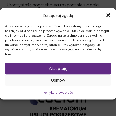
Uroczystość pogrzebowa rozpocznie się dnia
22.03.2016r. o godz. 13:00 mszą żałobną w
Zarządzaj zgodą
Kościele p.w. Jana Chrzciciela w Międzychodzie.
Ceremonia pogrzebowa na cmentrzu komunalnym
Aby zapewnić jak najlepsze wrażenia, korzystamy z technologii,
w Międzychodzie po mszy świętej rozpocznie się
takich jak pliki cookie, do przechowywania i/lub uzyskiwania dostępu
do informacji o urządzeniu. Zgoda na te technologie pozwoli nam
ostatnią podróżą zmarłej od bramy cmentarnej.
przetwarzać dane, takie jak zachowanie podczas przeglądania lub
unikalne identyfikatory na tej stronie. Brak wyrażenia zgody lub
O czym zawiadamia pogrążona w smutku
wycofanie zgody może niekorzystnie wpłynąć na niektóre cechy i
Rodzina.
funkcje.
Akceptuję
Odmów
Polityka prywatności