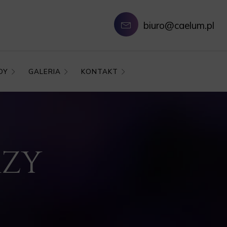
biuro@caelum.pl
DY
GALERIA
KONTAKT
RZY