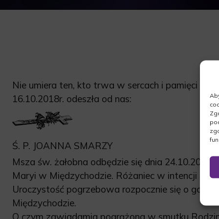
Nie umiera ten, kto trwa w sercach i pamięci na
Aby
16.10.2018r. odeszła od nas:
coo
Zgo
pod
zgo
fun
Ś. P. JOANNA SMARZY
Msza św. żałobna odbędzie się dnia 24.10.2018r.
Maryi w Międzychodzie. Różaniec w intencji osoby
Uroczystość pogrzebowa rozpocznie się o godz.
Międzychodzie.
O czym zawiadamia pogrążona w smutku Rodzin