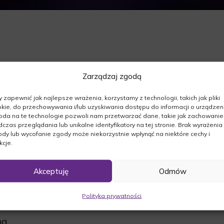
Zarządzaj zgodą
szej.Z Głębokim żalem zawiadamiamy, że dnia
 zapewnić jak najlepsze wrażenia, korzystamy z technologii, takich jak pliki
kie, do przechowywania i/lub uzyskiwania dostępu do informacji o urządzeni
da na te technologie pozwoli nam przetwarzać dane, takie jak zachowanie
czas przeglądania lub unikalne identyfikatory na tej stronie. Brak wyrażenia
dy lub wycofanie zgody może niekorzystnie wpłynąć na niektóre cechy i
kcje.
 o godz. 13:00 w kościele Niepokalanego Serca
Akceptuję
Odmów
 zmarłej odbędzie się o godz. 12:30.
 14:00 na cmentarzu komunalnym w
Polityka prywatności
a.