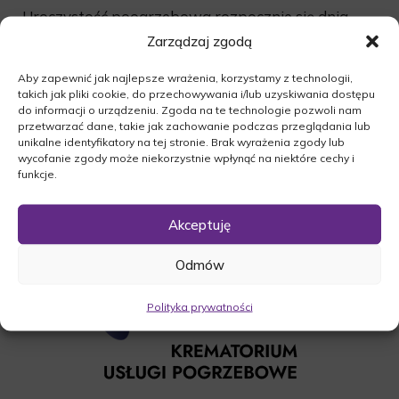
Uroczystość poogrzebowa rozpocznie się dnia
26.01.2016r. o godz. 12:00 w Kościele w Osiecku.
Zarządzaj zgodą
Po czym nastąpi odprowadzenie zmarłego na
Aby zapewnić jak najlepsze wrażenia, korzystamy z technologii,
miejsce wiecznego spoczynku na cmentarz
takich jak pliki cookie, do przechowywania i/lub uzyskiwania dostępu
komunalny w Osiecku.
do informacji o urządzeniu. Zgoda na te technologie pozwoli nam
przetwarzać dane, takie jak zachowanie podczas przeglądania lub
O czym zawiadamia pogrążona w smutku
unikalne identyfikatory na tej stronie. Brak wyrażenia zgody lub
Rodzina.
wycofanie zgody może niekorzystnie wpłynąć na niektóre cechy i
funkcje.
Akceptuję
Odmów
Polityka prywatności