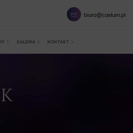
biuro@caelum.pl
DY
GALERIA
KONTAKT
EK