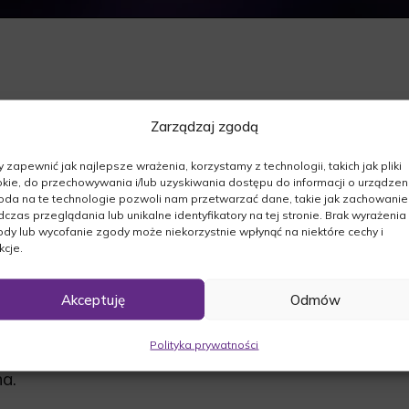
Zarządzaj zgodą
szej.Z Głębokim żalem zawiadamiamy, że dnia
 zapewnić jak najlepsze wrażenia, korzystamy z technologii, takich jak pliki
kie, do przechowywania i/lub uzyskiwania dostępu do informacji o urządzeni
da na te technologie pozwoli nam przetwarzać dane, takie jak zachowanie
czas przeglądania lub unikalne identyfikatory na tej stronie. Brak wyrażenia
dy lub wycofanie zgody może niekorzystnie wpłynąć na niektóre cechy i
kcje.
Akceptuję
Odmów
. o godz. 11:00 w kościele pw. Najświętszej
oczystość pogrzebowa na cmentarzu
Polityka prywatności
a.