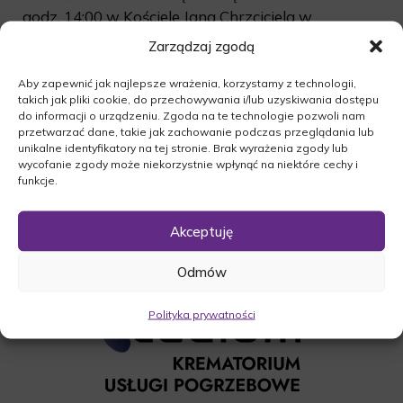
godz. 14:00 w Kościele Jana Chrzciciela w
Międzychodzie. Uroczystość pogrzebowa
Zarządzaj zgodą
rozpocznie się o godz. 15:00 na cmentarzu
komunalnym w Międzychodzie.
Aby zapewnić jak najlepsze wrażenia, korzystamy z technologii,
takich jak pliki cookie, do przechowywania i/lub uzyskiwania dostępu
Rodzina prosi o nie składanie kondolencji.
do informacji o urządzeniu. Zgoda na te technologie pozwoli nam
przetwarzać dane, takie jak zachowanie podczas przeglądania lub
O czym zawiadamia pogrążona w smutku
unikalne identyfikatory na tej stronie. Brak wyrażenia zgody lub
wycofanie zgody może niekorzystnie wpłynąć na niektóre cechy i
Rodzina.
funkcje.
Akceptuję
Odmów
Polityka prywatności