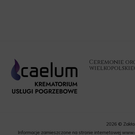
Ceremonie orga
wielkopolski
2026 © Zakła
Informacje zamieszczone na stronie internetowej www.c