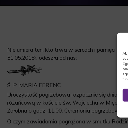
Nie umiera ten, kto trwa w sercach i pamięci na
Aby
31.05.2018r. odeszła od nas:
coo
Zgo
pod
zgo
fun
Ś. P. MARIA FERENC
Uroczystość pogrzebowa rozpocznie się dnia 02.
różańcową w kościele św. Wojciecha w Międzyrz
Żałobna o godz. 11:00. Ceremonia pogrzebowa n
O czym zawiadamia pogrążona w smutku Rodzin