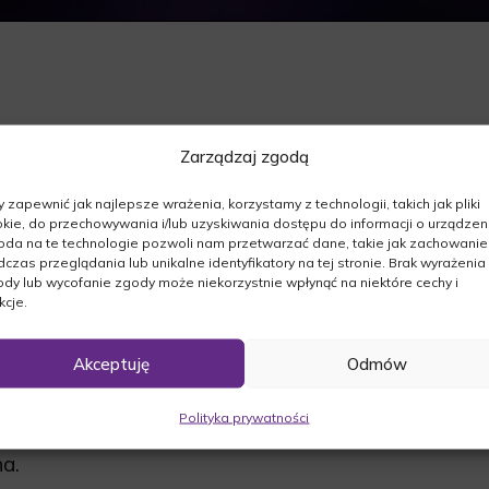
Zarządzaj zgodą
szej.Z Głębokim żalem zawiadamiamy, że dnia
 zapewnić jak najlepsze wrażenia, korzystamy z technologii, takich jak pliki
kie, do przechowywania i/lub uzyskiwania dostępu do informacji o urządzeni
da na te technologie pozwoli nam przetwarzać dane, takie jak zachowanie
czas przeglądania lub unikalne identyfikatory na tej stronie. Brak wyrażenia
dy lub wycofanie zgody może niekorzystnie wpłynąć na niektóre cechy i
kcje.
05.2018r. o godz. 10:45 wspólną modlitwą
Akceptuję
Odmów
eczu. Następnie zostanie odprawiona Msza
Polityka prywatności
a cmentarzu w Międzyrzeczu o godz. 12:00
a.