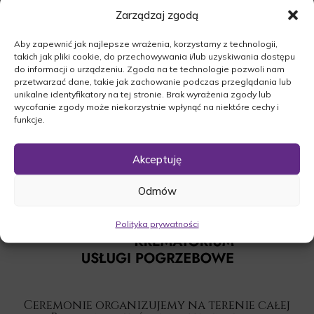
godz. 11:30 w kościele NMP Niepokalanie Poczętej
Zarządzaj zgodą
w Sierakowie. Uroczystość pogrzebowa po mszy
Aby zapewnić jak najlepsze wrażenia, korzystamy z technologii,
świętej na cmentarzu parafialnym w Sierakowie.
takich jak pliki cookie, do przechowywania i/lub uzyskiwania dostępu
do informacji o urządzeniu. Zgoda na te technologie pozwoli nam
O czym zawiadamia pogrążona w smutku
przetwarzać dane, takie jak zachowanie podczas przeglądania lub
Rodzina.
unikalne identyfikatory na tej stronie. Brak wyrażenia zgody lub
wycofanie zgody może niekorzystnie wpłynąć na niektóre cechy i
funkcje.
Akceptuję
Odmów
Polityka prywatności
Ceremonie organizujemy na terenie całej