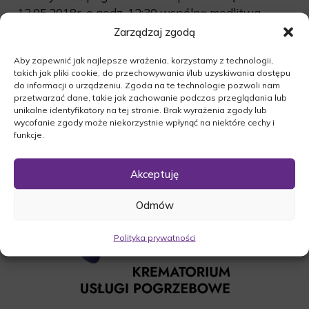
12.05.2018r. o godz. 12:30 wspólną modlitwa
różańcową w kościele św. Barbary w Wysokiej.
Zarządzaj zgodą
Następnie zostanie odprawiona msza żałobna o
Aby zapewnić jak najlepsze wrażenia, korzystamy z technologii,
godz. 13:00, po której odprowadzimy zmarłą na
takich jak pliki cookie, do przechowywania i/lub uzyskiwania dostępu
miejsce wiecznego spoczynku.
do informacji o urządzeniu. Zgoda na te technologie pozwoli nam
przetwarzać dane, takie jak zachowanie podczas przeglądania lub
O czym zawiadamia pogrążona w smutku
unikalne identyfikatory na tej stronie. Brak wyrażenia zgody lub
Rodzina.
wycofanie zgody może niekorzystnie wpłynąć na niektóre cechy i
funkcje.
Akceptuję
Odmów
Polityka prywatności